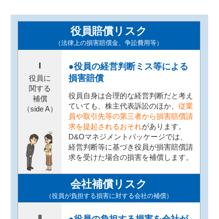
役員賠償リスク
（法律上の損害賠償金、争訟費用等）
I
●役員の経営判断ミス等による
損害賠償
役員に
関する
役員自身は合理的な経営判断だと考え
補償
ていても、株主代表訴訟のほか、
従業
（side A）
員や取引先等の第三者から損害賠償請
求を提起されるおそれ
があります。
D&Oマネジメントパッケージでは、
経営判断等に基づき役員が損害賠償請
求を受けた場合の損害を補償します。
会社補償リスク
（役員が負担する損害に対する会社の補償）
Ⅱ